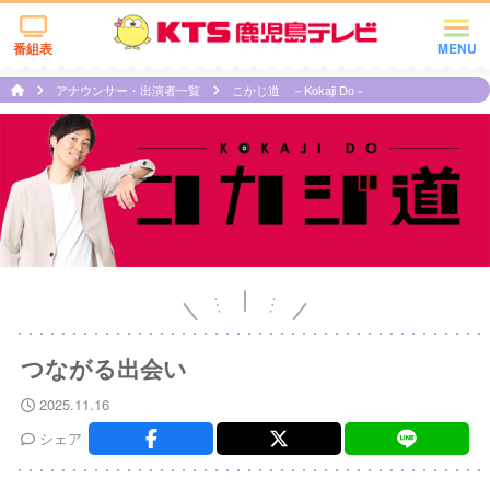
番組表
MENU
アナウンサー・出演者一覧
こかじ道 －Kokaji Do－
つながる出会い
2025.11.16
シェア