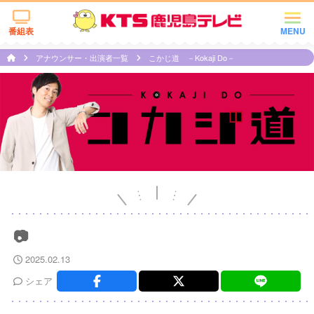
番組表
MENU
アナウンサー・出演者一覧
こかじ道 －Kokaji Do－
📷
2025.02.13
シェア