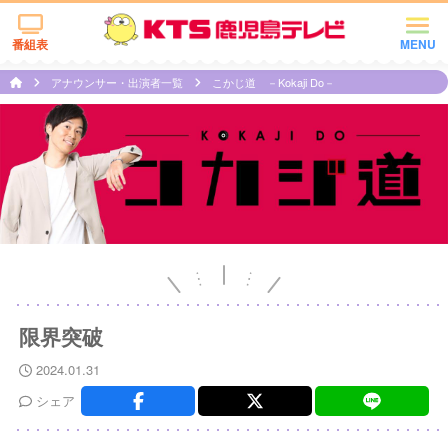
番組表
MENU
アナウンサー・出演者一覧
こかじ道 －Kokaji Do－
限界突破
2024.01.31
シェア