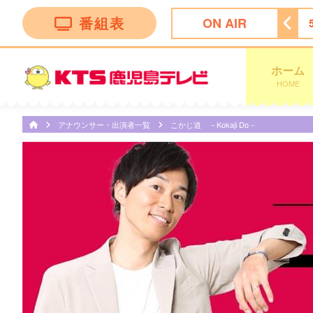
番組表
ON AIR
ッピング
4:55
ビタブリッドジャパンテレビショッピング
ホーム
HOME
アナウンサー・出演者一覧
こかじ道 －Kokaji Do－