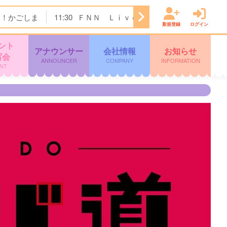
ク！かごしま
11:30
ＦＮＮ Ｌｉｖｅ Ｎｅｗｓ ｄａｙｓ
新規登録
ログイン
ント
アナウンサー
会社情報
お知らせ
写会
ANNOUNCER
COMPANY
INFORMATION
NT