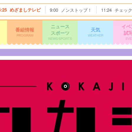
5:25
めざましテレビ
9:00
ノンストップ！
11:24
チェッ
ニュース
イベ
番組情報
天気
スポーツ
試
PROGRAM
WEATHER
NEWS/SPORTS
EVE