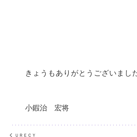
きょうもありがとうございまし
小鍜治 宏将
ＵＲＥＣＹ