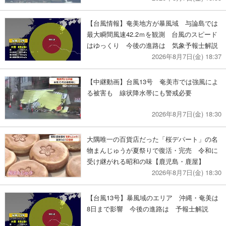
【台風情報】奄美地方が暴風域 与論島では
最大瞬間風速42.2ｍを観測 台風のスピード
はゆっくり 今後の進路は 気象予報士解説
2026年8月7日(金) 18:37
【中継動画】台風13号 奄美市では強風によ
る被害も 線状降水帯にも警戒必要
2026年8月7日(金) 18:30
大隅唯一の百貨店だった「桜デパート」の名
物まんじゅうが夏祭りで復活・完売 令和に
受け継がれる昭和の味【鹿児島・鹿屋】
2026年8月7日(金) 18:30
【台風13号】暴風域のエリア 沖縄・奄美は
8日まで影響 今後の進路は 予報士解説