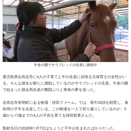
牛舎の隣でサラブレッドの生産に挑戦中
鹿児島県志布志市に4人の子育てと牛の生産に頑張る元保育士の女性がい
る。そんな彼女が新たに挑戦しているのがサラブレッドの生産。牛舎の隣
で始まった競走馬生産の奮闘ぶりと将来の夢を追った。
志布志市有明町にある牧場「持田ファーム」では、母牛32頭を飼育し、食
肉用の子牛を生産している。この牧場を一人で切り盛りしているのが、5
歳から17歳までの4人の子供を育てる持田郁美さんだ。
取材当日の2026年1月7日はちょうど子牛が生まれたばかりだった。