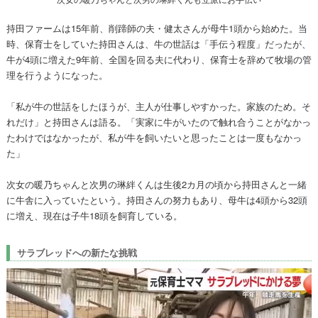
持田ファームは15年前、削蹄師の夫・健太さんが母牛1頭から始めた。当
時、保育士をしていた持田さんは、牛の世話は「手伝う程度」だったが、
牛が4頭に増えた9年前、全国を回る夫に代わり、保育士を辞めて牧場の管
理を行うようになった。
「私が牛の世話をしたほうが、主人が仕事しやすかった。家族のため。そ
れだけ」と持田さんは語る。「実家に牛がいたので触れ合うことがなかっ
たわけではなかったが、私が牛を飼いたいと思ったことは一度もなかっ
た」
次女の暖乃ちゃんと次男の琳絆くんは生後2カ月の頃から持田さんと一緒
に牛舎に入っていたという。持田さんの努力もあり、母牛は4頭から32頭
に増え、現在は子牛18頭を飼育している。
サラブレッドへの新たな挑戦