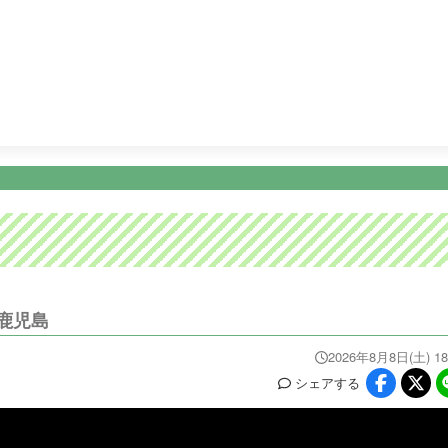
26:15
ディノスＴＨＥストア
26:45
ビタブリッドジャパンテレ
ニュース
イベ
番組情報
天気
スポーツ
試
PROGRAM
WEATHER
NEWS/SPORTS
EVE
鹿児島
2026年8月8日(土) 18
シェア
する