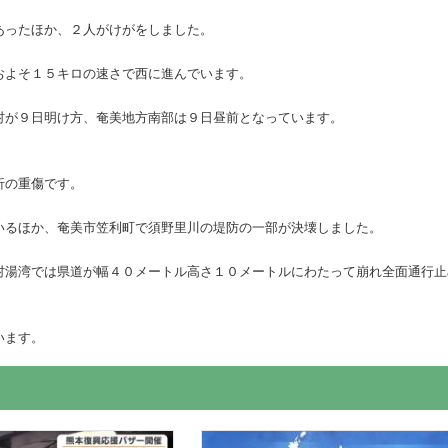
あったほか、２人がけがをしました。
およそ１５キロの速さで西に進んでいます。
村が９日明け方、奄美地方南部は９日昼前となっています。
折の重傷です。
いるほか、奄美市笠利町で須野里川の堤防の一部が決壊しました。
村湯湾では県道が幅４０メートル高さ１０メートルにわたって崩れ全面通行止
います。