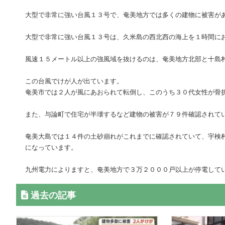
大型で非常に強い台風１３号で、奄美地方では多くの建物に被害が
大型で非常に強い台風１３号は、久米島の西北西の海上を１時間に
風速１５メートル以上の強風域を抜けるのは、奄美地方北部と十島
この台風でけが人が出ています。
奄美市では２人が風にあおられて転倒し、このうち３０代女性が骨
また、与論町で住宅が半壊するなど建物の被害が７９件確認されて
奄美大島では１４件の土砂崩れがこれまでに確認されていて、宇検
になっています。
九州電力によりますと、奄美地方で３万２０００戸以上が停電して
過去の記事