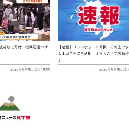
被災地に寄付 復興応援バザ
【速報】Ｈ３ロケット９号機 打ち上げ
１１日早朝に再延期 ＪＡＸＡ「気象条
ず」
2026年8月8日(土) 18:06
2026年8月8日(土) 