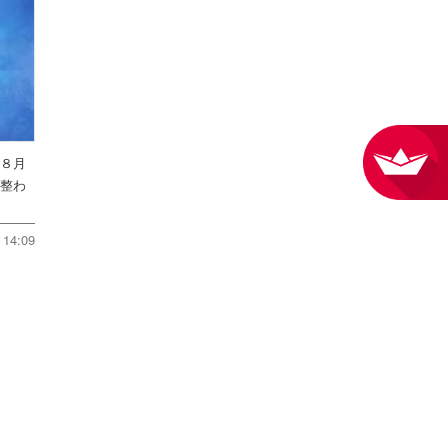
を８月
件整わ
14:09