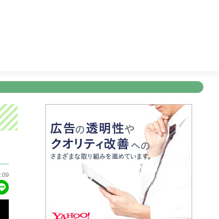
ビショッピング
27:15
テレビショッピング
27:45
天気予
新規登録
ログイン
ント
アナウンサー
会社情報
お知らせ
写会
ANNOUNCER
COMPANY
INFORMATION
NT
:09