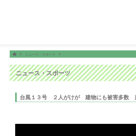
番組表
ON AIR
サー尾形のどんぶり旅 〜ニッポンのうまい！にサンキュー〜
ホーム
HOME
ニュース・スポーツ
ニュース・スポーツ
台風１３号 ２人がけが 建物にも被害多数 