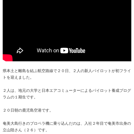
県本土と離島を結ぶ航空路線で２０日、２人の新人パイロットが初フライ
トを迎えました。
２人は、地元の大学と日本エアコミューターによるパイロット養成プログ
ラムの１期生です。
２０日朝の鹿児島空港です。
奄美大島行きのプロペラ機に乗り込んだのは、入社２年目で奄美市出身の
立山陸さん（２６）です。