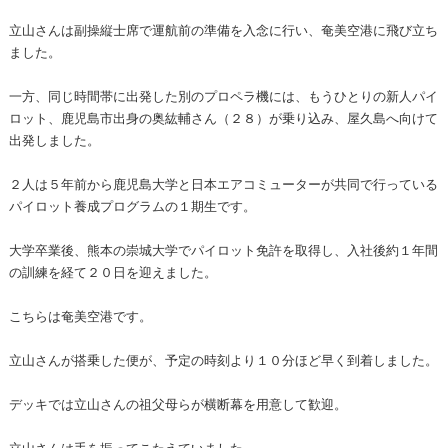
立山さんは副操縦士席で運航前の準備を入念に行い、奄美空港に飛び立ち
ました。
一方、同じ時間帯に出発した別のプロペラ機には、もうひとりの新人パイ
ロット、鹿児島市出身の奥紘輔さん（２８）が乗り込み、屋久島へ向けて
出発しました。
２人は５年前から鹿児島大学と日本エアコミューターが共同で行っている
パイロット養成プログラムの１期生です。
大学卒業後、熊本の崇城大学でパイロット免許を取得し、入社後約１年間
の訓練を経て２０日を迎えました。
こちらは奄美空港です。
立山さんが搭乗した便が、予定の時刻より１０分ほど早く到着しました。
デッキでは立山さんの祖父母らが横断幕を用意して歓迎。
立山さんは手を振ってこたえていました。