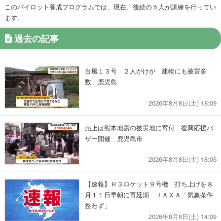
このパイロット養成プログラムでは、現在、後続の５人が訓練を行ってい
ます。
過去の記事
台風１３号 ２人がけが 建物にも被害多
数 鹿児島
2026年8月8日(土) 18:09
売上は熊本地震の被災地に寄付 復興応援バ
ザー開催 鹿児島市
2026年8月8日(土) 18:06
【速報】Ｈ３ロケット９号機 打ち上げを８
月１１日早朝に再延期 ＪＡＸＡ「気象条件
整わず」
2026年8月8日(土) 14:09