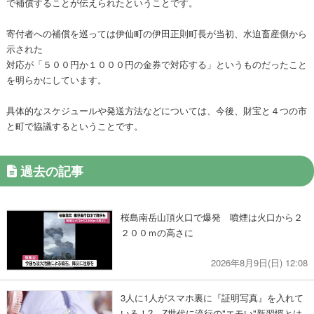
で補償することが伝えられたということです。
寄付者への補償を巡っては伊仙町の伊田正則町長が当初、水迫畜産側から
示された
対応が「５００円か１０００円の金券で対応する」というものだったこと
を明らかにしています。
具体的なスケジュールや発送方法などについては、今後、財宝と４つの市
と町で協議するということです。
過去の記事
桜島南岳山頂火口で爆発 噴煙は火口から２
２００ｍの高さに
2026年8月9日(日) 12:08
3人に1人がスマホ裏に『証明写真』を入れて
いる！? Z世代に流行の"エモい"新習慣とは