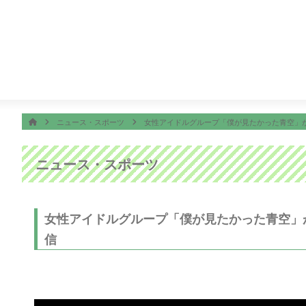
番組表
ON AIR
ング
5:30
ＴＨＥフィッシング
6:00
めざましどようび
ホーム
HOME
ニュース・スポーツ
女性アイドルグループ「僕が見たかった青空」
ニュース・スポーツ
女性アイドルグループ「僕が見たかった青空」
信