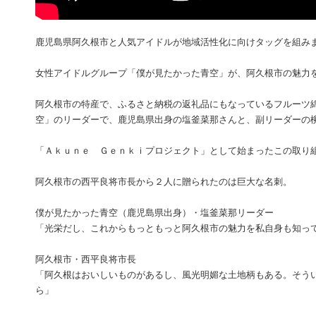
鹿児島県阿久根市と人気アイドルが地域活性化に向けタッグを組み
女性アイドルグループ「僕が見たかった青空」が、阿久根市の魅力
阿久根市の特産で、ふるさと納税の返礼品にもなっているフルーツ
空」のリーダーで、鹿児島県出身の塩釜菜那さんと、副リーダーの
「Ａｋｕｎｅ Ｇｅｎｋｉプロジェクト」として始まったこの取り
阿久根市の西平良将市長から２人に贈られたのは巨大な名刺。
僕が見たかった青空（鹿児島県出身）・塩釜菜那リーダー
「光栄だし、これからもっともっと阿久根市の魅力を私自身も知っ
阿久根市・西平良将市長
「阿久根はおいしいものがあるし、風光明媚な土地柄もある。そう
ら」