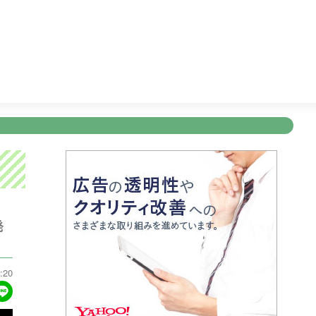
レビショッピング
11:45
ぽよチャンネル
11:50
ＦＮＮ Ｌ
新規登録
ログイン
ント
アナウンサー
会社情報
お知らせ
写会
ANNOUNCER
COMPANY
INFORMATION
NT
発
:20