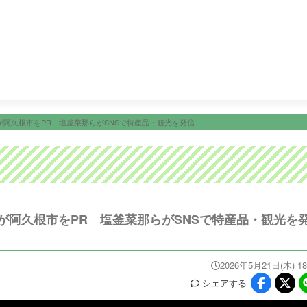
8:30
土曜はナニする！？
10:25
かごしまＤＯ！
11:15
テ
ニュース
イベ
番組情報
天気
スポーツ
試
PROGRAM
WEATHER
NEWS/SPORTS
EVE
が阿久根市をPR 塩釜菜那らがSNSで特産品・観光を発信
が阿久根市をPR 塩釜菜那らがSNSで特産品・観光を
2026年5月21日(木) 18
シェア
する