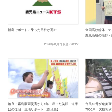
甑島でボートに乗った男性が死亡
全国高校総体 テ
鳳凰高校の揚野・
2026年8月7日(金) 20:27
姶良・霧島豪雨災害から1年 戻った笑顔、道半
台風13号が奄美
ばの復旧 現地リポート【鹿児島】
7000戸 欠航相