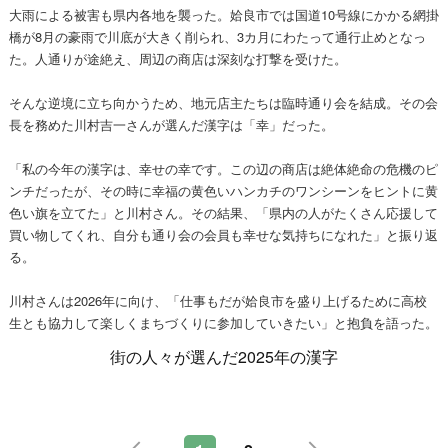
大雨による被害も県内各地を襲った。姶良市では国道10号線にかかる網掛
橋が8月の豪雨で川底が大きく削られ、3カ月にわたって通行止めとなっ
た。人通りが途絶え、周辺の商店は深刻な打撃を受けた。
そんな逆境に立ち向かうため、地元店主たちは臨時通り会を結成。その会
長を務めた川村吉一さんが選んだ漢字は「幸」だった。
「私の今年の漢字は、幸せの幸です。この辺の商店は絶体絶命の危機のピ
ンチだったが、その時に幸福の黄色いハンカチのワンシーンをヒントに黄
色い旗を立てた」と川村さん。その結果、「県内の人がたくさん応援して
買い物してくれ、自分も通り会の会員も幸せな気持ちになれた」と振り返
る。
川村さんは2026年に向け、「仕事もだが姶良市を盛り上げるために高校
生とも協力して楽しくまちづくりに参加していきたい」と抱負を語った。
街の人々が選んだ2025年の漢字