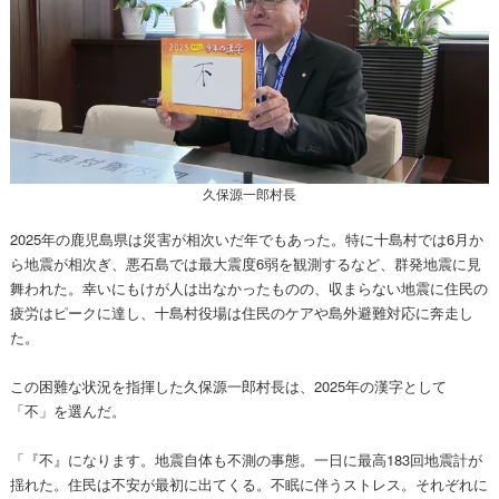
久保源一郎村長
2025年の鹿児島県は災害が相次いだ年でもあった。特に十島村では6月か
ら地震が相次ぎ、悪石島では最大震度6弱を観測するなど、群発地震に見
舞われた。幸いにもけが人は出なかったものの、収まらない地震に住民の
疲労はピークに達し、十島村役場は住民のケアや島外避難対応に奔走し
た。
この困難な状況を指揮した久保源一郎村長は、2025年の漢字として
「不」を選んだ。
「『不』になります。地震自体も不測の事態。一日に最高183回地震計が
揺れた。住民は不安が最初に出てくる。不眠に伴うストレス。それぞれに