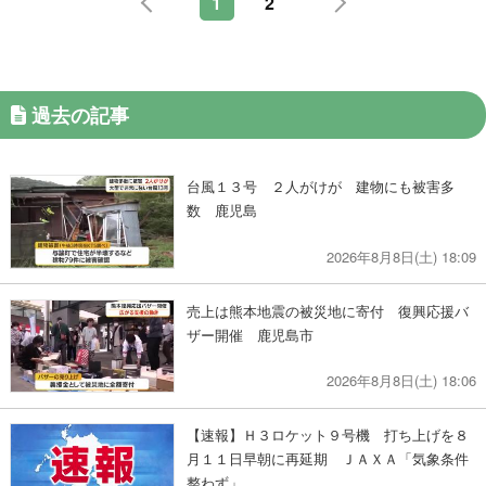
1
2
過去の記事
台風１３号 ２人がけが 建物にも被害多
数 鹿児島
2026年8月8日(土) 18:09
売上は熊本地震の被災地に寄付 復興応援バ
ザー開催 鹿児島市
2026年8月8日(土) 18:06
【速報】Ｈ３ロケット９号機 打ち上げを８
月１１日早朝に再延期 ＪＡＸＡ「気象条件
整わず」