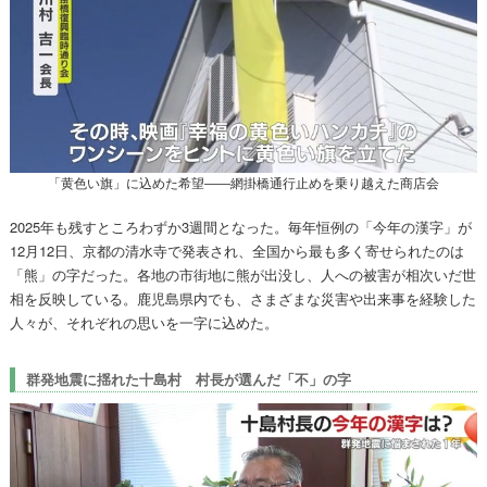
「黄色い旗」に込めた希望――網掛橋通行止めを乗り越えた商店会
2025年も残すところわずか3週間となった。毎年恒例の「今年の漢字」が
12月12日、京都の清水寺で発表され、全国から最も多く寄せられたのは
「熊」の字だった。各地の市街地に熊が出没し、人への被害が相次いだ世
相を反映している。鹿児島県内でも、さまざまな災害や出来事を経験した
人々が、それぞれの思いを一字に込めた。
群発地震に揺れた十島村 村長が選んだ「不」の字