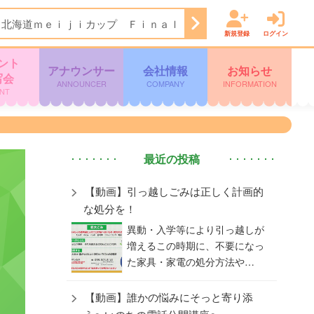
６北海道ｍｅｉｊｉカップ Ｆｉｎａｌ Ｒｏｕｎｄ
17:20
時
新規登録
ログイン
ント
アナウンサー
会社情報
お知らせ
写会
ANNOUNCER
COMPANY
INFORMATION
NT
最近の投稿
【動画】引っ越しごみは正しく計画的
な処分を！
異動・入学等により引っ越しが
増えるこの時期に、不要になっ
た家具・家電の処分方法や…
【動画】誰かの悩みにそっと寄り添