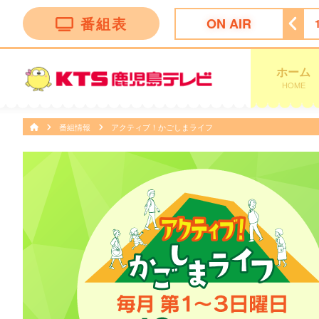
番組表
ON AIR
いNO.1〜選ばれし頂点サマ
14:55
いまコレ！かごしま市
ホーム
HOME
番組情報
アクティブ！かごしまライフ