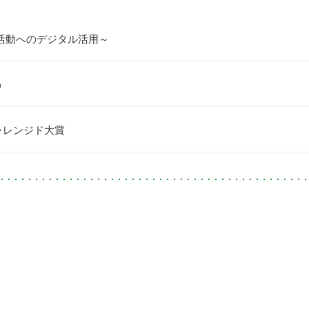
活動へのデジタル活用～
う
ャレンジド大賞