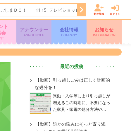
かごしまＤＯ！
11:15
テレビショッピング
11:45
ぽよチャ
新規登録
ログイン
ント
アナウンサー
会社情報
お知らせ
写会
ANNOUNCER
COMPANY
INFORMATION
NT
最近の投稿
【動画】引っ越しごみは正しく計画的
な処分を！
異動・入学等により引っ越しが
増えるこの時期に、不要になっ
た家具・家電の処分方法や…
【動画】誰かの悩みにそっと寄り添