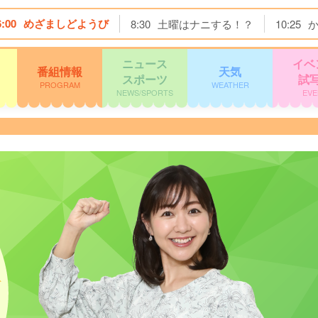
6:00
めざましどようび
8:30
土曜はナニする！？
10:25
ニュース
イベ
番組情報
天気
スポーツ
試
PROGRAM
WEATHER
NEWS/SPORTS
EVE