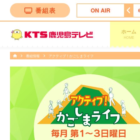
番組表
ON AIR
ィーニーズテレビショッピング
5:30
ＴＨＥフィッシング
ホーム
HOME
番組情報
アクティブ！かごしまライフ