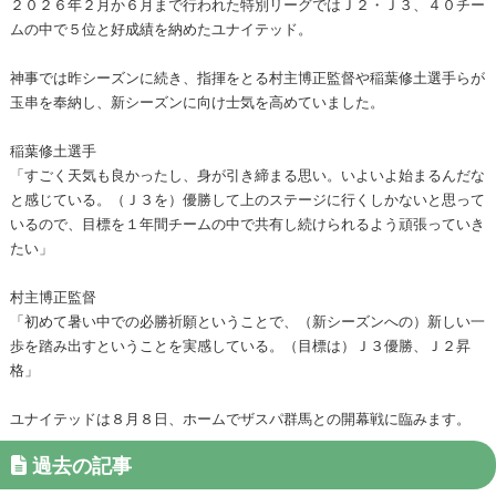
２０２６年２月か６月まで行われた特別リーグではＪ２・Ｊ３、４０チー
ムの中で５位と好成績を納めたユナイテッド。
神事では昨シーズンに続き、指揮をとる村主博正監督や稲葉修土選手らが
玉串を奉納し、新シーズンに向け士気を高めていました。
稲葉修土選手
「すごく天気も良かったし、身が引き締まる思い。いよいよ始まるんだな
と感じている。（Ｊ３を）優勝して上のステージに行くしかないと思って
いるので、目標を１年間チームの中で共有し続けられるよう頑張っていき
たい」
村主博正監督
「初めて暑い中での必勝祈願ということで、（新シーズンへの）新しい一
歩を踏み出すということを実感している。（目標は）Ｊ３優勝、Ｊ２昇
格」
ユナイテッドは８月８日、ホームでザスパ群馬との開幕戦に臨みます。
過去の記事