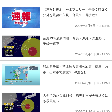
【速報】鴨池・垂水フェリー 午後２時２０
分発を最後に欠航 台風１３号接近で
2026年8月6日(木) 12:46
台風13号最新情報 奄美・沖縄への進路は
予報士解説
2026年8月6日(木) 11:50
熊本県天草・芦北地方震源の地震 薩摩川内
市、出水市で震度3 津波なし
2026年8月6日(木) 11:50
大型で強い台風13号 奄美地方が今夜遅くに
も暴風域へ
2026年8月6日(木) 11:20