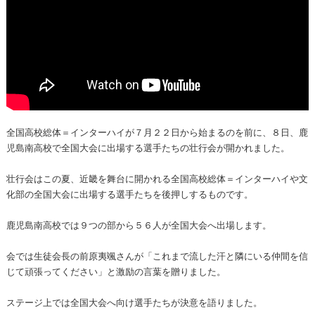
全国高校総体＝インターハイが７月２２日から始まるのを前に、８日、鹿
児島南高校で全国大会に出場する選手たちの壮行会が開かれました。
壮行会はこの夏、近畿を舞台に開かれる全国高校総体＝インターハイや文
化部の全国大会に出場する選手たちを後押しするものです。
鹿児島南高校では９つの部から５６人が全国大会へ出場します。
会では生徒会長の前原夷颯さんが「これまで流した汗と隣にいる仲間を信
じて頑張ってください」と激励の言葉を贈りました。
ステージ上では全国大会へ向け選手たちが決意を語りました。