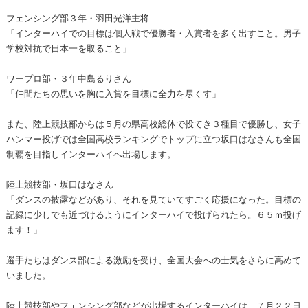
フェンシング部３年・羽田光洋主将
「インターハイでの目標は個人戦で優勝者・入賞者を多く出すこと。男子
学校対抗で日本一を取ること」
ワープロ部・３年中島るりさん
「仲間たちの思いを胸に入賞を目標に全力を尽くす」
また、陸上競技部からは５月の県高校総体で投てき３種目で優勝し、女子
ハンマー投げでは全国高校ランキングでトップに立つ坂口はなさんも全国
制覇を目指しインターハイへ出場します。
陸上競技部・坂口はなさん
「ダンスの披露などがあり、それを見ていてすごく応援になった。目標の
記録に少しでも近づけるようにインターハイで投げられたら。６５ｍ投げ
ます！」
選手たちはダンス部による激励を受け、全国大会への士気をさらに高めて
いました。
陸上競技部やフェンシング部などが出場するインターハイは、７月２２日