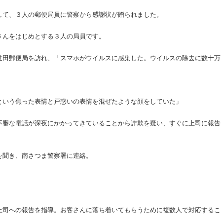
して、３人の郵便局員に警察から感謝状が贈られました。
さんをはじめとする３人の局員です。
世田郵便局を訪れ、「スマホがウイルスに感染した。ウイルスの除去に数十万
という焦った表情と戸惑いの表情を混ぜたような顔をしていた」
不審な電話が深夜にかかってきていることから詐欺を疑い、すぐに上司に報告
を聞き、南さつま警察署に連絡。
上司への報告を指導。お客さんに落ち着いてもらうために複数人で対応するこ