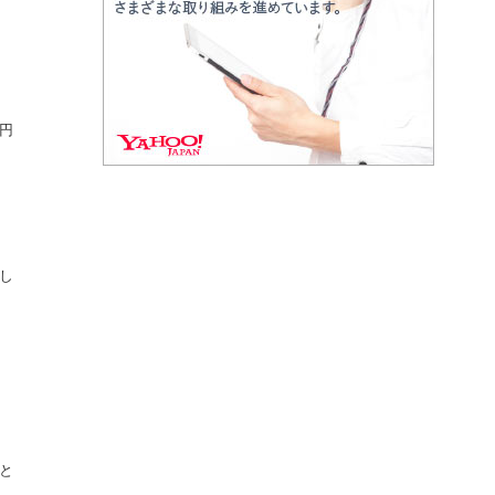
円
し
と