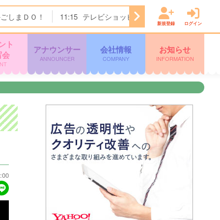
かごしまＤＯ！
11:15
テレビショッピング
11:45
ぽよチャ
新規登録
ログイン
ント
アナウンサー
会社情報
お知らせ
写会
ANNOUNCER
COMPANY
INFORMATION
NT
:00