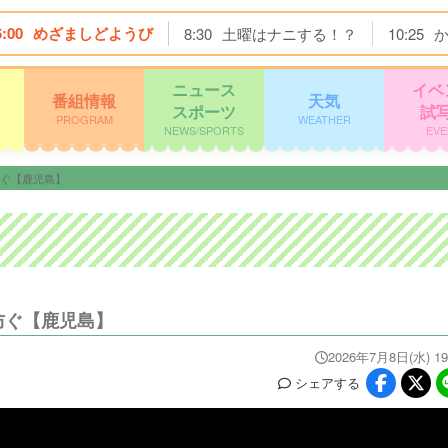
6:00
めざましどようび
8:30
土曜はナニする！？
10:25
ニュース
イベ
番組情報
天気
スポーツ
試
PROGRAM
WEATHER
NEWS/SPORTS
EVE
防ぐ【鹿児島】
防ぐ【鹿児島】
2026年7月8日(水) 19
シェア
する