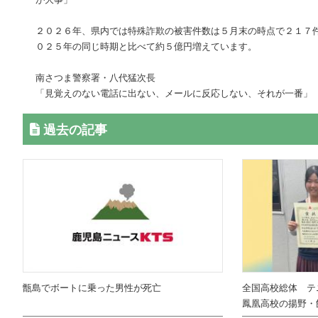
２０２６年、県内では特殊詐欺の被害件数は５月末の時点で２１７
０２５年の同じ時期と比べて約５億円増えています。
南さつま警察署・八代猛次長
「見覚えのない電話に出ない、メールに反応しない、それが一番」
過去の記事
甑島でボートに乗った男性が死亡
全国高校総体 テ
鳳凰高校の揚野・