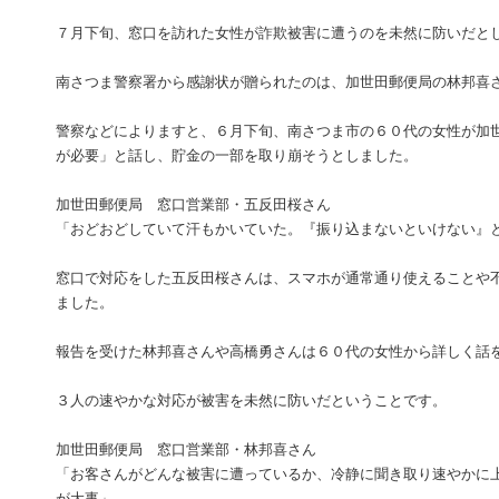
７月下旬、窓口を訪れた女性が詐欺被害に遭うのを未然に防いだと
南さつま警察署から感謝状が贈られたのは、加世田郵便局の林邦喜
警察などによりますと、６月下旬、南さつま市の６０代の女性が加
が必要」と話し、貯金の一部を取り崩そうとしました。
加世田郵便局 窓口営業部・五反田桜さん
「おどおどしていて汗もかいていた。『振り込まないといけない』
窓口で対応をした五反田桜さんは、スマホが通常通り使えることや
ました。
報告を受けた林邦喜さんや高橋勇さんは６０代の女性から詳しく話
３人の速やかな対応が被害を未然に防いだということです。
加世田郵便局 窓口営業部・林邦喜さん
「お客さんがどんな被害に遭っているか、冷静に聞き取り速やかに
が大事」