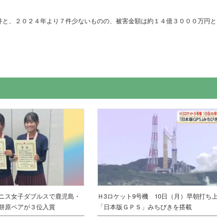
件と、２０２４年より７件少ないものの、被害金額は約１４億３０００万円と
ニス女子ダブルスで鹿児島・
Ｈ3ロケット9号機 10日（月）早朝打
餅原ペアが３位入賞
「日本版ＧＰＳ」みちびきを搭載