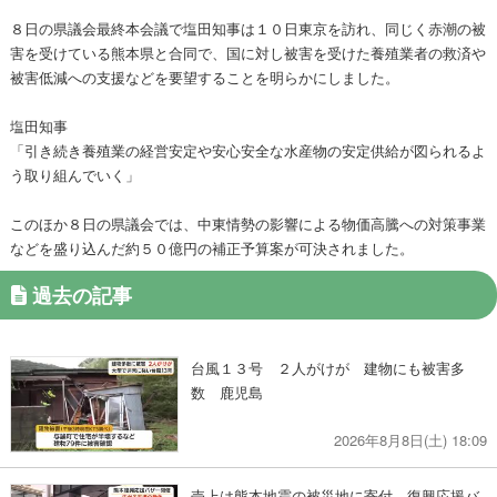
８日の県議会最終本会議で塩田知事は１０日東京を訪れ、同じく赤潮の被
害を受けている熊本県と合同で、国に対し被害を受けた養殖業者の救済や
被害低減への支援などを要望することを明らかにしました。
塩田知事
「引き続き養殖業の経営安定や安心安全な水産物の安定供給が図られるよ
う取り組んでいく」
このほか８日の県議会では、中東情勢の影響による物価高騰への対策事業
などを盛り込んだ約５０億円の補正予算案が可決されました。
過去の記事
台風１３号 ２人がけが 建物にも被害多
数 鹿児島
2026年8月8日(土) 18:09
売上は熊本地震の被災地に寄付 復興応援バ