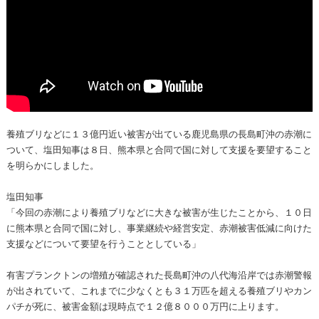
養殖ブリなどに１３億円近い被害が出ている鹿児島県の長島町沖の赤潮に
ついて、塩田知事は８日、熊本県と合同で国に対して支援を要望すること
を明らかにしました。
塩田知事
「今回の赤潮により養殖ブリなどに大きな被害が生じたことから、１０日
に熊本県と合同で国に対し、事業継続や経営安定、赤潮被害低減に向けた
支援などについて要望を行うこととしている」
有害プランクトンの増殖が確認された長島町沖の八代海沿岸では赤潮警報
が出されていて、これまでに少なくとも３１万匹を超える養殖ブリやカン
パチが死に、被害金額は現時点で１２億８０００万円に上ります。