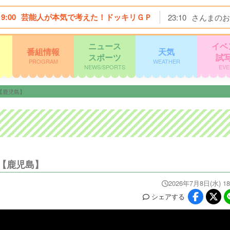
19:00
芸能人が本気で考えた！ドッキリＧＰ
23:10
さんまのお
ニュース
イベ
番組情報
天気
スポーツ
試
PROGRAM
WEATHER
NEWS/SPORTS
EVE
【鹿児島】
【鹿児島】
2026年7月8日(水) 18
シェア
する