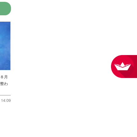
を８月
件整わ
14:09