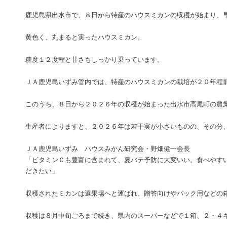
鹿児島県出水市で、８日から特産のハウスミカンの収穫が始まり、
黄色く、丸まると実ったハウスミカン。
糖度１２度程と甘さもしっかり乗っています。
ＪＡ鹿児島いずみ管内では、特産のハウスミカンの栽培が２０年程
このうち、８日から２０２６年の収穫が始まった出水市高尾町の農
生産者によりますと、２０２６年は若干実が小さいものの、その分
ＪＡ鹿児島いずみ ハウスみかん研究会・野畑健一会長
「ビタミンＣも豊富に含まれて、夏バテ予防に大変いい。食べやす
だきたい」
収穫されたミカンは選果場へと運ばれ、贈答向けやパック用などの
収穫は８月中旬ごろまで続き、県内のスーパーなどで１箱、２・４