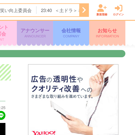
笑い向上委員会
23:40
＜土ドラ＞ミッドナイト屋台 Ｓｅａ
新規登録
ログイン
ント
アナウンサー
会社情報
お知らせ
写会
ANNOUNCER
COMPANY
INFORMATION
NT
:25