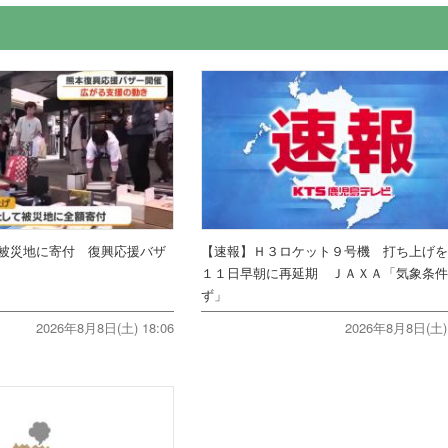
被災地に寄付 復興応援バザ
【速報】Ｈ３ロケット９号機 打ち上げ
１１日早朝に再延期 ＪＡＸＡ「気象条
ず」
2026年8月8日(土) 18:06
2026年8月8日(土) 