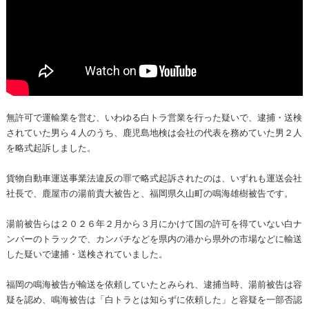
無許可で運輸業を営む、いわゆる白トラ営業を行った疑いで、逮捕・送検
されていた男ら４人のうち、鹿児島地検は会社の代表を務めていた男２人
を略式起訴しました。
貨物自動車運送事業法違反の罪で略式起訴されたのは、いずれも運送会社
社長で、鹿屋市の湯前貴大被告と、福岡県久山町の鳴海雄樹被告です。
湯前被告らは２０２６年２月から３月にかけて国の許可を得ていない白ナ
ンバーのトラックで、カンパチなどを県内の港から県外の市場などに輸送
した疑いで逮捕・送検されていました。
福岡の鳴海被告が輸送を依頼していたとみられ、逮捕当時、湯前被告は容
疑を認め、鳴海被告は「白トラとは知らずに依頼した」と容疑を一部否認