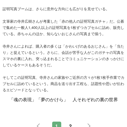
証明写真ブームは、さらに意外な方向にも広がりを見せている。
文筆家の寺井広樹さんが考案した「赤の他人の証明写真ガチャ」だ。公募
で集めた一般人1,400人以上の証明写真を1枚ずつカプセルに詰め、販売し
ている。赤ちゃんのほか、知らないおじさんの写真まで揃う。
寺井さんによれば、購入者の多くは「かわいげのあるおじさん」を「当た
り」と捉えているという。さらに、会話が苦手な人がこのガチャの写真を
スマホの裏に入れ、突っ込まれることでコミュニケーションのきっかけに
しているケースもあるそうだ。
そしてこの証明写真、寺井さんの家族やご近所の方々が1枚1枚手作業でカ
プセルに詰めているという。商品を送り出す工程も、話題性や思いが伝わ
るエピソードとなっている。
「魂の表現」「夢のかけら」 人それぞれの裏の世界
1
2