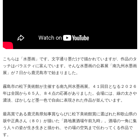
こちらは「水墨画」です。文字通り墨だけで描かれていますが、作品のタ
ッチはバラエティに富んでいます。そんな水墨画の公募展「南九州水墨画
展」が７日から鹿児島市で始まりました。
霧島市の松下美術館が主催する南九州水墨画展。４１回目となる２０２６
年は全国から６５人、８４点の応募がありました。会場には、線の太さや
濃淡、ぼかしなど墨一色で自由に表現された作品が並んでいます。
最高賞である鹿児島県知事賞ならびに松下美術館賞に選ばれた和歌山県の
坂中正典さん（８０）が描いた「路地裏酒場午前九時」。酒場の一角に集
う人々の姿が生き生きと描かれ、その場の空気まで伝わってくる作品で
す。