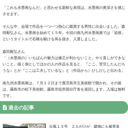
「これも水墨画なんだ」と思わせる新鮮な表現は、水墨画の奥深さを感じ
させます。
そんな中、会場で作品を一つ一つ熱心に鑑賞する男性に出会いました。森
田毅弘さん。水墨画を始めて１５年。今回の南九州水墨画展では「追憶」
というタイトルで石橋を駆ける馬を描き、入選しました。
森田毅弘さん
「（水墨画の）いちばんの魅力は修正が利かないこと、やり直しができな
いこと。描く側としてほかの人の作品を見ると、『ここ、苦労したんだろ
うな』とか『ここは工夫しているな』と（作品から）ひしひしと伝わる」
南九州水墨画展は、７月１２日まで鹿児島市立美術館で開かれ、その後
は、霧島市の松下美術館、霧島市役所国分庁舎を巡回します。入場は無料
です。
過去の記事
台風１３号 ２人がけが 建物にも被害多