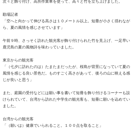
次々と飾り付け、高所作業車を使って、高々と竹を立ち上げました。
勘場記者
「空へと向かって伸びる高さは１０メートル以上。短冊が小さく揺れなが
ら、夏の風情を感じさせています」
午前９時、さっそく訪れた観光客が飾り付けられた竹を見上げ、一足早い
鹿児島の夏の風物詩を味わっていました。
東京からの観光客
「（七夕に訪れたのは）たまたまだったが、桜島が背景になっていて夏の
風情を感じる良い景色だ。ものすごく高さがあって、後ろの山に映える感
じが良いと思う」
また、庭園の受付などには願い事を書いて短冊を飾り付けるコーナーも設
けられていて、台湾から訪れた中学生の観光客も、短冊に願いを込めてい
ました。
台湾からの観光客
「（願いは）健康でいられること。１００点を取ること」