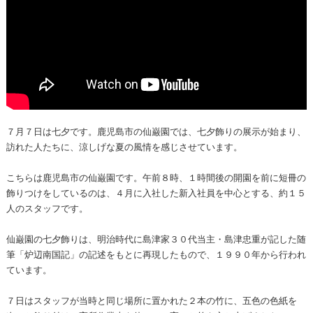
７月７日は七夕です。鹿児島市の仙巌園では、七夕飾りの展示が始まり、
訪れた人たちに、涼しげな夏の風情を感じさせています。
こちらは鹿児島市の仙巌園です。午前８時、１時間後の開園を前に短冊の
飾りつけをしているのは、４月に入社した新入社員を中心とする、約１５
人のスタッフです。
仙巌園の七夕飾りは、明治時代に島津家３０代当主・島津忠重が記した随
筆「炉辺南国記」の記述をもとに再現したもので、１９９０年から行われ
ています。
７日はスタッフが当時と同じ場所に置かれた２本の竹に、五色の色紙を