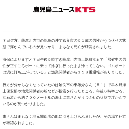
７日夕方、薩摩川内市の甑島の沖で姶良市の５１歳の男性がうつ伏せの状
態で浮かんでいるのが見つかり、まもなく死亡が確認されました。
海保によりますと７日午後５時すぎ薩摩川内市上甑町江石で「帰省中の男
性が正午ごろボートに乗って泳ぎに行ったまま帰ってこない。ゴムボート
は浜に打ち上がっている」と漁業関係者から１１８番通報がありました。
行方が分からなくなっていたのは姶良市の東雄介さん（５１）で串木野海
上保安部や地元関係者の船などが捜索を行ったところ、午後６時半ごろ、
江石港から約７００メートルの海上に東さんがうつぶせの状態で浮かんで
いるのが見つかりました。
東さんはまもなく地元関係者の船に引き上げられましたが、その場で死亡
が確認されました。