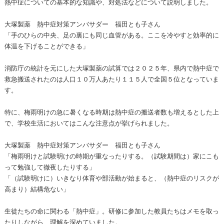
熱中症についての基本的な知識や、対処法などについて説明しました。
大塚製薬 熱中症対策アンバサダー 福田とも子さん
「手のひらの中央、足の裏にも同じ血管がある。ここを冷やすと効率的に
体温を下げることができる」
消防庁の統計を元にした大塚製薬の試算では２０２５年、県内で熱中症で
救急搬送されたのは人口１０万人あたり１１５人で全国５位となっていま
す。
特に、梅雨明けの急に暑くなる時期は熱中症の搬送者数も増えるとした上
で、学校生活においてはこんな注意点が挙げられました。
大塚製薬 熱中症対策アンバサダー 福田とも子さん
「梅雨明けと試験明けの時期が重なったりする。（試験期間は）家にこも
って勉強して徹夜したりする」
「（試験明けに）いきなり体育や部活動が始まると、（熱中症のリスクが
高まり）結構危ない」
生徒たちの命に関わる「熱中症」。研修に参加した教員たちはメモを取っ
たりしながら、理解を深めていました。