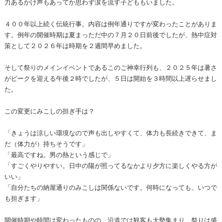
力あるかけ声もあってか思わず涙を流す子どももいました。
４００年以上続く伝統行事。内容は例年通りですが変わったことがありま
す。例年の開催時期は夏まっただ中の７月２０日前後でしたが、熱中症対
策として２０２６年は時期を２週間早めました。
そして祭りのメインイベントであるこのご神幸行列も、２０２５年は暑さ
がピークを迎える午後２時でしたが、５日は開始を３時間以上遅らせまし
た。
この変更にみこしの担ぎ手は？
「きょうは涼しい環境なので声も出しやすくて、体力も長続きできて、ま
だ（体力が）持ちそうです」
「最高ですね。男の熱という感じで」
「すごくやりやすい。日中の陽が照ってるなかより夕方に楽しくやる方が
いい」
「自分たちの納屋通りのみこしは関係ないです。何時になっても、いつで
も担ぎます」
開催時期や時間は変わったものの、沿道では観客も大勢集まり、祭りは盛