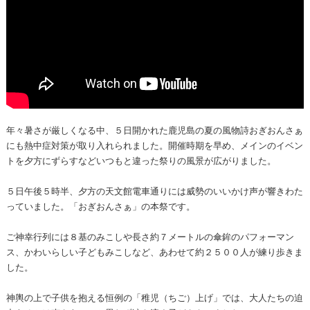
年々暑さが厳しくなる中、５日開かれた鹿児島の夏の風物詩おぎおんさぁ
にも熱中症対策が取り入れられました。開催時期を早め、メインのイベン
トを夕方にずらすなどいつもと違った祭りの風景が広がりました。
５日午後５時半、夕方の天文館電車通りには威勢のいいかけ声が響きわた
っていました。「おぎおんさぁ」の本祭です。
ご神幸行列には８基のみこしや長さ約７メートルの傘鉾のパフォーマン
ス、かわいらしい子どもみこしなど、あわせて約２５００人が練り歩きま
した。
神輿の上で子供を抱える恒例の「稚児（ちご）上げ」では、大人たちの迫