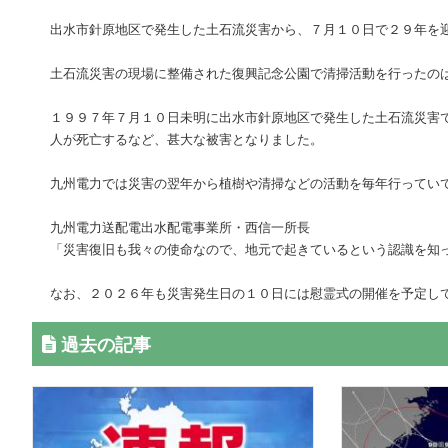
出水市針原地区で発生した土石流災害から、７月１０日で２９年を
土石流災害の現場に整備された復興記念公園で清掃活動を行ったの
１９９７年７月１０日未明に出水市針原地区で発生した土石流災害
人が死亡するなど、甚大な被害となりました。
九州電力では災害の翌年から植樹や清掃などの活動を毎年行ってい
九州電力送配電出水配電事業所・西信一所長
「災害復旧も我々の使命なので、地元で起きているという認識を知
なお、２０２６年も災害発生日の１０日には慰霊式の開催を予定し
過去の記事