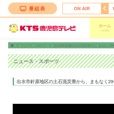
番組表
ON AIR
20
テレビショッピング
14:50
ＫＴＳドラマセレクション
ホーム
HOME
ニュース・スポーツ
出水市針原地区の土石流災害から、まもなく2
ニュース・スポーツ
出水市針原地区の土石流災害から、まもなく2