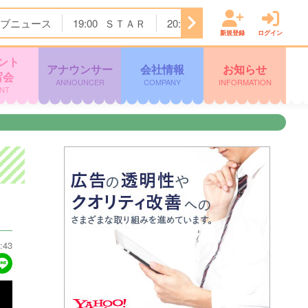
ブニュース
19:00
ＳＴＡＲ
20:00
街グルメをマジ探索！
新規登録
ログイン
ント
アナウンサー
会社情報
お知らせ
写会
ANNOUNCER
COMPANY
INFORMATION
NT
:43