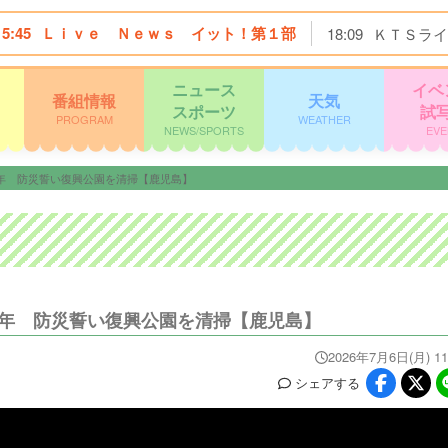
15:45
Ｌｉｖｅ Ｎｅｗｓ イット！第１部
18:09
ＫＴＳライ
ニュース
イベ
番組情報
天気
スポーツ
試
PROGRAM
WEATHER
NEWS/SPORTS
EVE
9年 防災誓い復興公園を清掃【鹿児島】
9年 防災誓い復興公園を清掃【鹿児島】
2026年7月6日(月) 11
シェア
する