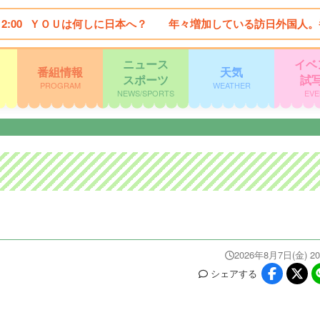
12:00
ＹＯＵは何しに日本へ？ 年々増加している訪日外国人。
ニュース
イベ
番組情報
天気
スポーツ
試
PROGRAM
WEATHER
NEWS/SPORTS
EVE
2026年8月7日(金) 20
シェア
する