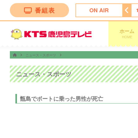
番組表
ON AIR
チャンネル
11:50
ＦＮＮ Ｌｉｖｅ Ｎｅｗｓ ｄａｙｓ
ホーム
HOME
ニュース・スポーツ
ニュース・スポーツ
甑島でボートに乗った男性が死亡