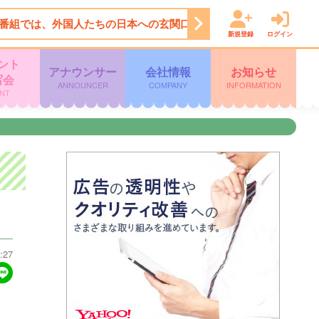
番組では、外国人たちの日本への玄関口、空港で勝手にお出迎えし
新規登録
ログイン
ント
アナウンサー
会社情報
お知らせ
写会
ANNOUNCER
COMPANY
INFORMATION
NT
:27