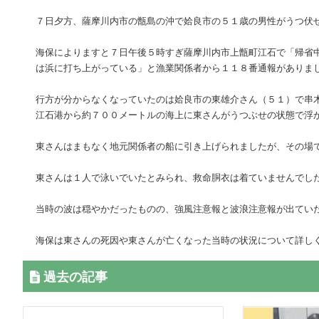
７日夕方、薩摩川内市の甑島の沖で姶良市の５１歳の男性がうつ伏
海保によりますと７日午後５時すぎ薩摩川内市上甑町江石で「帰省
は浜に打ち上がっている」と漁業関係者から１１８番通報がありま
行方が分からなくなっていたのは姶良市の東雄介さん（５１）で串
江石港から約７００メートルの海上に東さんがうつぶせの状態で浮
東さんはまもなく地元関係者の船に引き上げられましたが、その場
東さんは１人で泳いでいたとみられ、救命胴衣は着ていませんでし
当時の波は穏やかだったものの、強風注意報と波浪注意報が出てい
海保は東さんの死因や東さんが亡くなった当時の状況について詳し
過去の記事