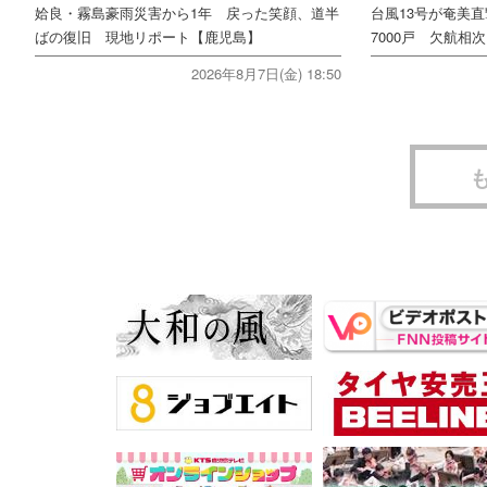
姶良・霧島豪雨災害から1年 戻った笑顔、道半
台風13号が奄美
ばの復旧 現地リポート【鹿児島】
7000戸 欠航相
2026年8月7日(金) 18:50