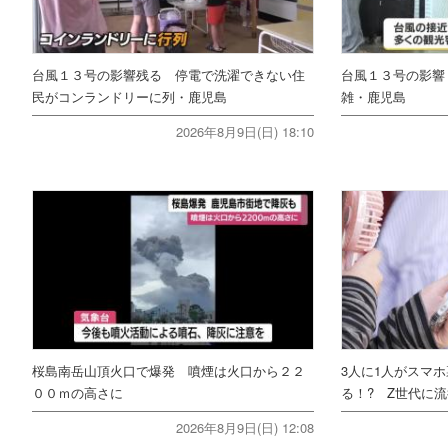
台風１３号の影響残る 停電で洗濯できない住
台風１３号の影響
民がコンランドリーに列・鹿児島
雑・鹿児島
2026年8月9日(日) 18:10
桜島南岳山頂火口で爆発 噴煙は火口から２２
3人に1人がスマ
００ｍの高さに
る！? Z世代に流
2026年8月9日(日) 12:08