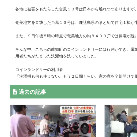
各地に被害をもたらした台風１３号は日本から離れつつありますが
奄美地方を直撃した台風１３号は、鹿児島県のまとめで住宅１棟が
また、９日午後５時の時点で奄美地方の約８４００戸では停電が続
そんな中、こちらの龍郷町のコインランドリーには行列ができ、電
用者たちがたまった洗濯物を洗っていました。
コインランドリーの利用者
「洗濯機も何も使えない。もう２日間くらい。家の窓を全部開けて
過去の記事