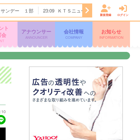
．サンデー １部
23:09
ＫＴＳニュース
23:15
ワンピース
新規登録
ログイン
ント
アナウンサー
会社情報
お知らせ
写会
ANNOUNCER
COMPANY
INFORMATION
NT
:10