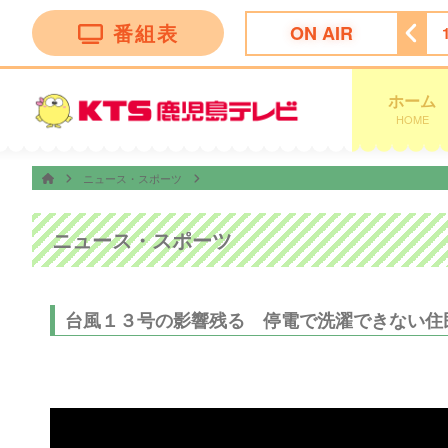
番組表
ON AIR
ｓ イット！
17:57
天気予報
18:00
ちびまる子ちゃん
ホーム
HOME
ニュース・スポーツ
ニュース・スポーツ
台風１３号の影響残る 停電で洗濯できない住