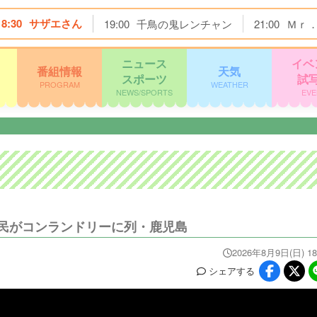
18:30
サザエさん
19:00
千鳥の鬼レンチャン
21:00
Ｍｒ
ニュース
イベ
番組情報
天気
スポーツ
試
PROGRAM
WEATHER
NEWS/SPORTS
EVE
民がコンランドリーに列・鹿児島
2026年8月9日(日) 18
シェア
する