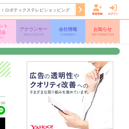
Ａｉロボティクステレビショッピング
14:50
ぽよチャンネル
新規登録
ログイン
ント
アナウンサー
会社情報
お知らせ
写会
ANNOUNCER
COMPANY
INFORMATION
NT
:00