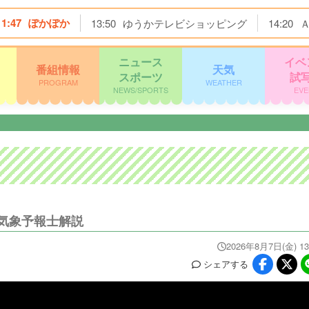
11:47
ぽかぽか
13:50
ゆうかテレビショッピング
14:20
ニュース
イベ
番組情報
天気
スポーツ
試
PROGRAM
WEATHER
NEWS/SPORTS
EVE
？気象予報士解説
2026年8月7日(金) 13
シェア
する