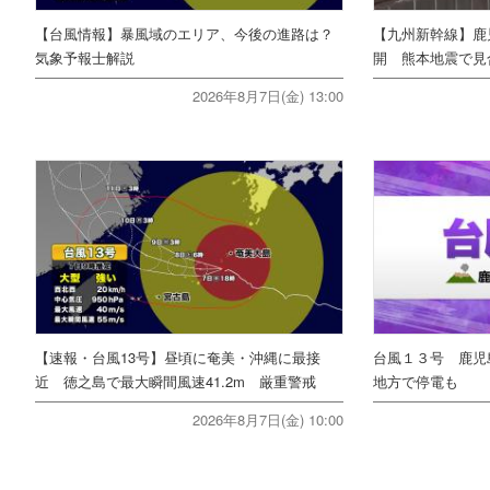
【台風情報】暴風域のエリア、今後の進路は？
【九州新幹線】鹿
気象予報士解説
開 熊本地震で見
2026年8月7日(金) 13:00
【速報・台風13号】昼頃に奄美・沖縄に最接
台風１３号 鹿児
近 徳之島で最大瞬間風速41.2m 厳重警戒
地方で停電も
2026年8月7日(金) 10:00