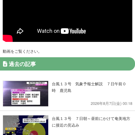
動画をご覧ください。
過去の記事
台風１３号 気象予報士解説 ７日午前０
時 鹿児島
2026年8月7日(金) 00:18
台風１３号 ７日朝～昼前にかけて奄美地方
に接近の見込み