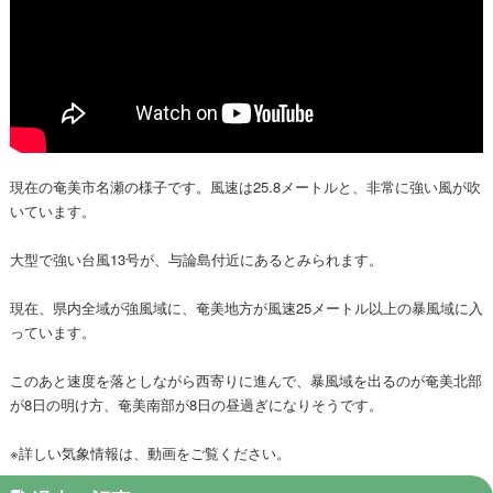
現在の奄美市名瀬の様子です。風速は25.8メートルと、非常に強い風が吹
いています。
大型で強い台風13号が、与論島付近にあるとみられます。
現在、県内全域が強風域に、奄美地方が風速25メートル以上の暴風域に入
っています。
このあと速度を落としながら西寄りに進んで、暴風域を出るのが奄美北部
が8日の明け方、奄美南部が8日の昼過ぎになりそうです。
※詳しい気象情報は、動画をご覧ください。