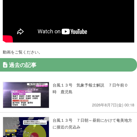
動画をご覧ください。
過去の記事
台風１３号 気象予報士解説 ７日午前０
時 鹿児島
2026年8月7日(金) 00:18
台風１３号 ７日朝～昼前にかけて奄美地方
に接近の見込み