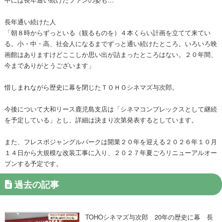
長年通い続けた人
「朝８時からずっといる（観るものを）４本くらい計画を立てて来てい
る。小・中・高、社会人になるまでずっと通い続けたところ。いろいろ映
画館はありますけどここしか思い出が詰まったところはない。２０年間、
今までありがとうございます」
惜しまれながら歴史に幕を閉じたＴＯＨＯシネマズ与次郎。
今後について大和リース鹿児島支店は「シネマコンプレックスとして継続
を予定している」とし、詳細は決まり次第発表するとしています。
また、フレスポジャングルパークは開業２０年を迎える２０２６年１０月
１４日から大規模な改装工事に入り、２０２７年夏ごろリニューアルオー
プンする予定です。
過去の記事
TOHOシネマズ与次郎 20年の歴史に幕 長