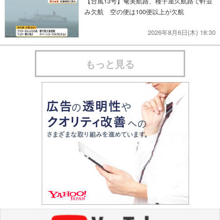
【台風13号】奄美航路、種子屋久航路で軒並
み欠航 空の便は100便以上が欠航
2026年8月6日(木) 18:30
もっと見る