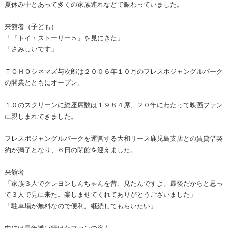
夏休み中とあって多くの家族連れなどで賑わっていました。
来館者（子ども）
「『トイ・ストーリー５』を見にきた」
「さみしいです」
ＴＯＨＯシネマズ与次郎は２００６年１０月のフレスポジャングルパーク
の開業とともにオープン。
１０のスクリーンに総座席数は１９８４席、２０年にわたって映画ファン
に親しまれてきました。
フレスポジャングルパークを運営する大和リース鹿児島支店との賃貸借契
約が満了となり、６日の閉館を迎えました。
来館者
「家族３人でクレヨンしんちゃんを昔、見たんですよ。最後だからと思っ
て３人で見に来た。楽しませてくれてありがとうございました」
「駐車場が無料なので便利。継続してもらいたい」
中には長年通い続けたファンの姿も…