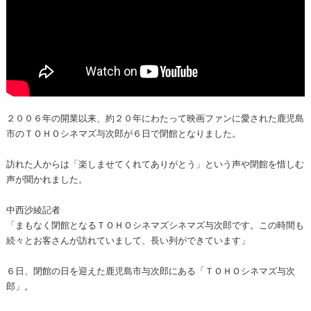
２００６年の開業以来、約２０年にわたって映画ファンに愛された鹿児島
市のＴＯＨＯシネマズ与次郎が６日で閉館となりました。
訪れた人からは「楽しませてくれてありがとう」という声や閉館を惜しむ
声が聞かれました。
中西沙綾記者
「まもなく閉館となるＴＯＨＯシネマズシネマズ与次郎です。この時間も
続々とお客さんが訪れていまして、長い列ができています」
６日、閉館の日を迎えた鹿児島市与次郎にある「ＴＯＨＯシネマズ与次
郎」。