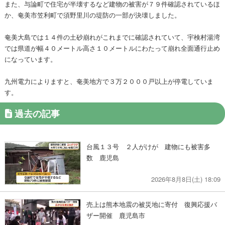
また、与論町で住宅が半壊するなど建物の被害が７９件確認されているほ
か、奄美市笠利町で須野里川の堤防の一部が決壊しました。
奄美大島では１４件の土砂崩れがこれまでに確認されていて、宇検村湯湾
では県道が幅４０メートル高さ１０メートルにわたって崩れ全面通行止め
になっています。
九州電力によりますと、奄美地方で３万２０００戸以上が停電していま
す。
過去の記事
台風１３号 ２人がけが 建物にも被害多
数 鹿児島
2026年8月8日(土) 18:09
売上は熊本地震の被災地に寄付 復興応援バ
ザー開催 鹿児島市