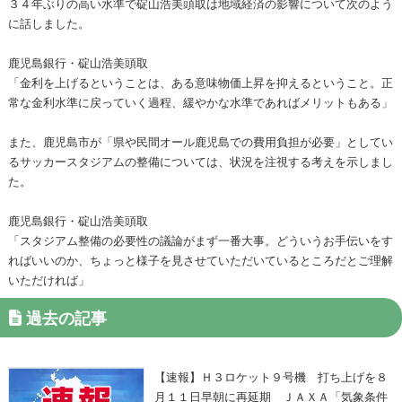
３４年ぶりの高い水準で碇山浩美頭取は地域経済の影響について次のよう
に話しました。
鹿児島銀行・碇山浩美頭取
「金利を上げるということは、ある意味物価上昇を抑えるということ。正
常な金利水準に戻っていく過程、緩やかな水準であればメリットもある」
また、鹿児島市が「県や民間オール鹿児島での費用負担が必要」としてい
るサッカースタジアムの整備については、状況を注視する考えを示しまし
た。
鹿児島銀行・碇山浩美頭取
「スタジアム整備の必要性の議論がまず一番大事。どういうお手伝いをす
ればいいのか、ちょっと様子を見させていただいているところだとご理解
いただければ」
過去の記事
【速報】Ｈ３ロケット９号機 打ち上げを８
月１１日早朝に再延期 ＪＡＸＡ「気象条件