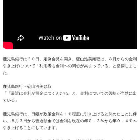
鹿児島銀行は３０日、定例会見を開き、碇山浩美頭取は、８月からの金利
引き上げについて「利用者も金利への関心が高まっている」と指摘しまし
た。
鹿児島銀行・碇山浩美頭取
「『最近は金利が預金につくんだね』と、金利についての興味が当然に出
ている」
鹿児島銀行は、日銀が政策金利を１％程度に引き上げると決めたことに伴
い、８月３日から普通預金では金利を現在の年０．３％から年０．４％へ
引き上げることにしています。