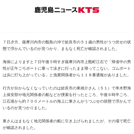
７日夕方、薩摩川内市の甑島の沖で姶良市の５１歳の男性がうつ伏せの状
態で浮かんでいるのが見つかり、まもなく死亡が確認されました。
海保によりますと７日午後５時すぎ薩摩川内市上甑町江石で「帰省中の男
性が正午ごろボートに乗って泳ぎに行ったまま帰ってこない。ゴムボート
は浜に打ち上がっている」と漁業関係者から１１８番通報がありました。
行方が分からなくなっていたのは姶良市の東雄介さん（５１）で串木野海
上保安部や地元関係者の船などが捜索を行ったところ、午後６時半ごろ、
江石港から約７００メートルの海上に東さんがうつぶせの状態で浮かんで
いるのが見つかりました。
東さんはまもなく地元関係者の船に引き上げられましたが、その場で死亡
が確認されました。