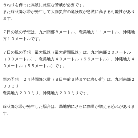
うねりを伴った高波に厳重な警戒が必要です。
また線状降水帯が発生して大雨災害の危険度が急激に高まる可能性があり
ます。
７日の波の予想は、九州南部８メートル、奄美地方１１メートル、沖縄地
方１０メートルです。
７日の風の予想 最大風速（最大瞬間風速）は、九州南部２０メートル
（３０メートル）、奄美地方４０メートル（５５メートル）、沖縄地方４
０メートル（５５メートル）です。
雨の予想 ２４時間降水量（８日午前６時までに多い所）は、九州南部２
００ミリ
奄美地方２００ミリ、沖縄地方２００ミリです。
線状降水帯が発生した場合は、局地的にさらに雨量が増える恐れがありま
す。