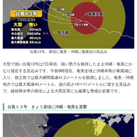
台風13号、昼頃に奄美・沖縄に最接近の見込み
大型で強い台風13号は7日昼頃、強い勢力を維持したまま沖縄・奄美にか
なり接近する見込みです。午前9時現在、奄美全域と沖縄本島が暴風域に
入り、徳之島では最大瞬間風速41.2メートルを観測しました。奄美・沖縄
地方では最大風速40メートル、波の高さ10〜11メートルに達する見込み
で、線状降水帯の発生による大雨災害にも厳重な警戒が必要です。
台風１３号 きょう昼頃に沖縄・奄美を直撃