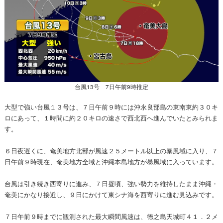
台風13号 7日午前9時推定
大型で強い台風１３号は、７日午前９時には沖永良部島の東南東約３０キ
ロにあって、１時間に約２０キロの速さで西北西へ進んでいたとみられま
す。
６日夜遅くに、奄美地方北部が風速２５メートル以上の暴風域に入り、７
日午前９時現在、奄美地方全域と沖縄本島地方が暴風域に入っています。
台風は引き続き西寄りに進み、７日昼頃、強い勢力を維持したまま沖縄・
奄美にかなり接近し、９日にかけて東シナ海を西寄りに進む見込みです。
７日午前９時までに観測された最大瞬間風速は、徳之島天城町４１．２メ