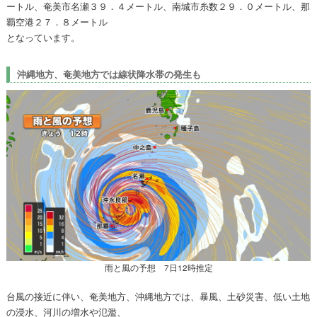
ートル、奄美市名瀬３９．４メートル、南城市糸数２９．０メートル、那
覇空港２７．８メートル
となっています。
沖縄地方、奄美地方では線状降水帯の発生も
雨と風の予想 7日12時推定
台風の接近に伴い、奄美地方、沖縄地方では、暴風、土砂災害、低い土地
の浸水、河川の増水や氾濫、