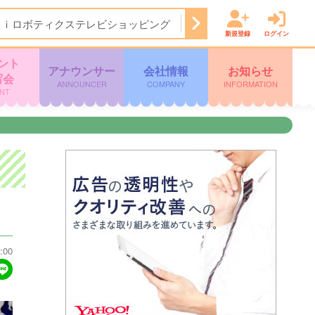
Ａｉロボティクステレビショッピング
14:50
ぽよチャンネル
新規登録
ログイン
ント
アナウンサー
会社情報
お知らせ
写会
ANNOUNCER
COMPANY
INFORMATION
NT
:00