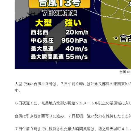
台風1
大型で強い台風１３号は、７日午前９時には沖永良部島の東南東約
す。
６日夜遅くに、奄美地方北部が風速２５メートル以上の暴風域に入
台風は引き続き西寄りに進み、７日昼頃、強い勢力を維持したまま
７日午前９時までに観測された最大瞬間風速は、徳之島天城町４１