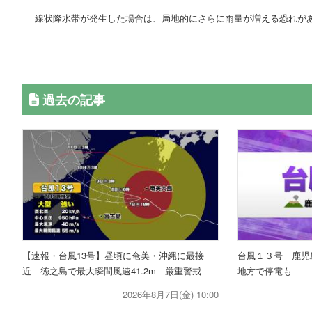
線状降水帯が発生した場合は、局地的にさらに雨量が増える恐れが
過去の記事
【速報・台風13号】昼頃に奄美・沖縄に最接
台風１３号 鹿児
近 徳之島で最大瞬間風速41.2m 厳重警戒
地方で停電も
2026年8月7日(金) 10:00