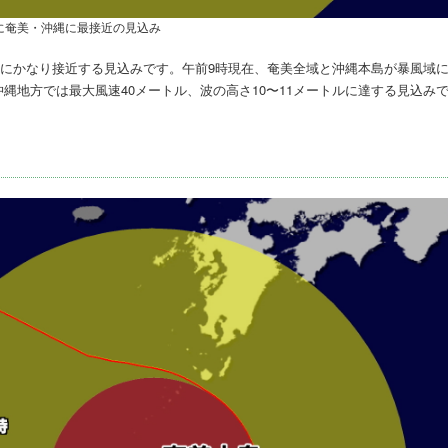
に奄美・沖縄に最接近の見込み
美にかなり接近する見込みです。午前9時現在、奄美全域と沖縄本島が暴風域
沖縄地方では最大風速40メートル、波の高さ10〜11メートルに達する見込み