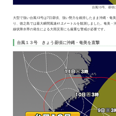
台風13号、昼頃
大型で強い台風13号は7日昼頃、強い勢力を維持したまま沖縄・奄
り、徳之島では最大瞬間風速41.2メートルを観測しました。奄美・
線状降水帯の発生による大雨災害にも厳重な警戒が必要です。
台風１３号 きょう昼頃に沖縄・奄美を直撃