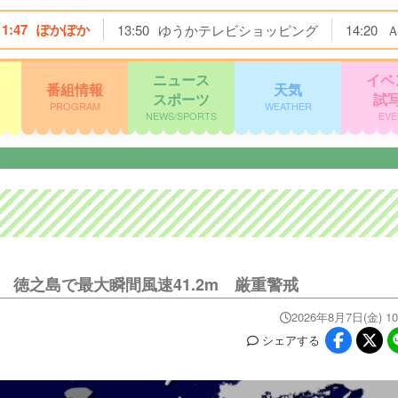
11:47
ぽかぽか
13:50
ゆうかテレビショッピング
14:20
ニュース
イベ
番組情報
天気
スポーツ
試
PROGRAM
WEATHER
NEWS/SPORTS
EVE
 徳之島で最大瞬間風速41.2m 厳重警戒
2026年8月7日(金) 10
シェア
する