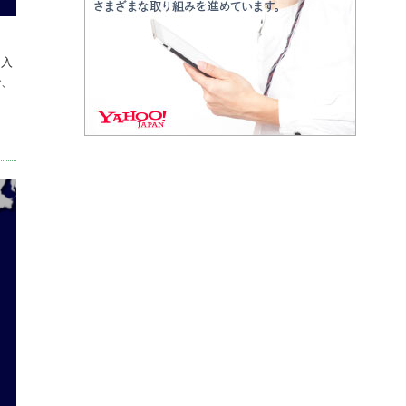
に入
で、