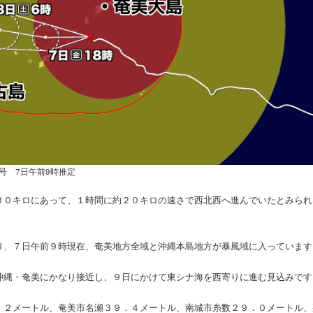
3号 7日午前9時推定
３０キロにあって、１時間に約２０キロの速さで西北西へ進んでいたとみられ
り、７日午前９時現在、奄美地方全域と沖縄本島地方が暴風域に入っています
沖縄・奄美にかなり接近し、９日にかけて東シナ海を西寄りに進む見込みです
．２メートル、奄美市名瀬３９．４メートル、南城市糸数２９．０メートル、