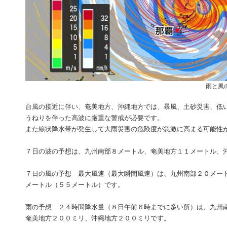
雨と風
台風の接近に伴い、奄美地方、沖縄地方では、暴風、土砂災害、低
うねりを伴った高波に厳重な警戒が必要です。
また線状降水帯が発生して大雨災害の危険度が急激に高まる可能性
７日の波の予想は、九州南部８メートル、奄美地方１１メートル、
７日の風の予想 最大風速（最大瞬間風速）は、九州南部２０メー
メートル（５５メートル）です。
雨の予想 ２４時間降水量（８日午前６時までに多い所）は、九州
奄美地方２００ミリ、沖縄地方２００ミリです。