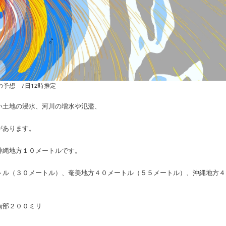
の予想 7日12時推定
い土地の浸水、河川の増水や氾濫、
があります。
沖縄地方１０メートルです。
トル（３０メートル）、奄美地方４０メートル（５５メートル）、沖縄地方４
南部２００ミリ