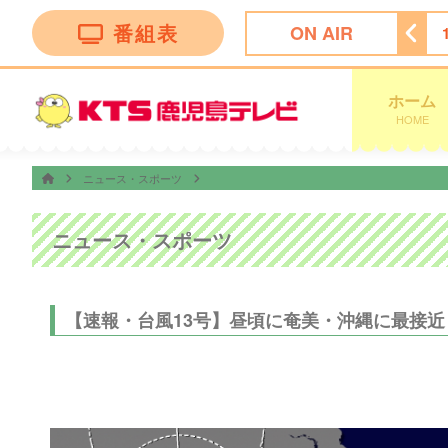
番組表
ON AIR
！かごしま
11:30
ＦＮＮ Ｌｉｖｅ Ｎｅｗｓ ｄａｙｓ
ホーム
HOME
ニュース・スポーツ
ニュース・スポーツ
【速報・台風13号】昼頃に奄美・沖縄に最接近