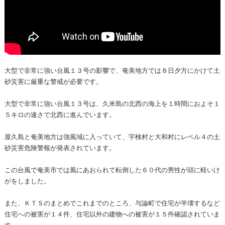
大型で非常に強い台風１３号の影響で、奄美地方では８日夕方にかけて土
砂災害に厳重な警戒が必要です。
大型で非常に強い台風１３号は、久米島の北西の海上を１時間におよそ１
５キロの速さで北西に進んでいます。
屋久島と奄美地方は強風域に入っていて、宇検村と大和村にレベル４の土
砂災害危険警報が発表されています。
この台風で奄美市では風にあおられて転倒した６０代の男性が頭に軽いけ
がをしました。
また、ＫＴＳのまとめでこれまでのところ、与論町で住宅が半壊するなど
住宅への被害が１４件、住宅以外の建物への被害が１５件確認されていま
す。