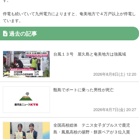
停電も続いていて九州電力によりますと、奄美地方で４万戸以上が停電し
ています。
過去の記事
台風１３号 屋久島と奄美地方は強風域
2026年8月8日(土) 12:20
甑島でボートに乗った男性が死亡
2026年8月7日(金) 20:27
全国高校総体 テニス女子ダブルスで鹿児
島・鳳凰高校の揚野・餅原ペアが３位入賞