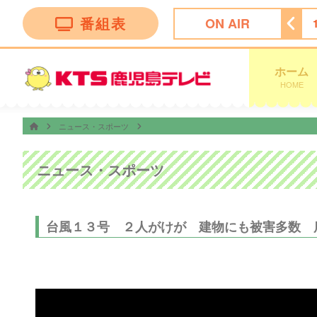
番組表
ON AIR
ン トークバラエティー”！
18:30
ナマ・イキＶＯＩＣＥ
ホーム
HOME
ニュース・スポーツ
ニュース・スポーツ
台風１３号 ２人がけが 建物にも被害多数 