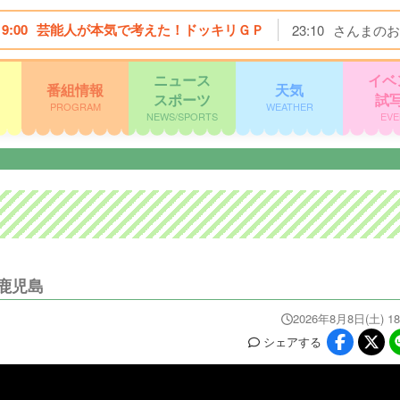
19:00
芸能人が本気で考えた！ドッキリＧＰ
23:10
さんまのお
ニュース
イベ
番組情報
天気
スポーツ
試
PROGRAM
WEATHER
NEWS/SPORTS
EVE
鹿児島
2026年8月8日(土) 18
シェア
する