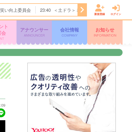
笑い向上委員会
23:40
＜土ドラ＞ミッドナイト屋台 Ｓｅａ
新規登録
ログイン
ント
アナウンサー
会社情報
お知らせ
写会
ANNOUNCER
COMPANY
INFORMATION
NT
:09