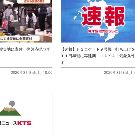
被災地に寄付 復興応援バザ
【速報】Ｈ３ロケット９号機 打ち上げ
１１日早朝に再延期 ＪＡＸＡ「気象条
ず」
2026年8月8日(土) 18:06
2026年8月8日(土) 