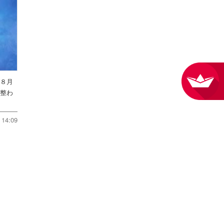
を８月
件整わ
14:09