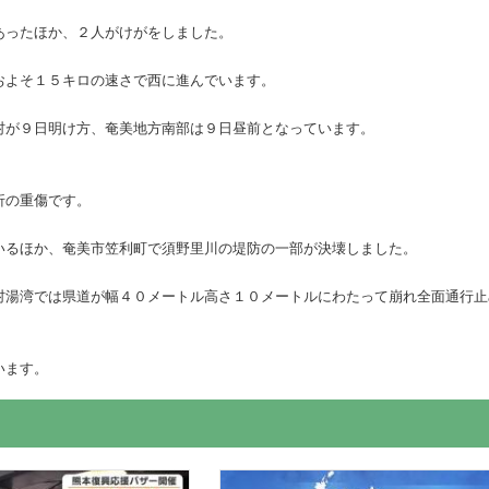
あったほか、２人がけがをしました。
およそ１５キロの速さで西に進んでいます。
村が９日明け方、奄美地方南部は９日昼前となっています。
折の重傷です。
いるほか、奄美市笠利町で須野里川の堤防の一部が決壊しました。
村湯湾では県道が幅４０メートル高さ１０メートルにわたって崩れ全面通行止
います。