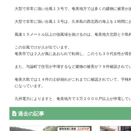
大型で非常に強い台風１３号で、奄美地方では多くの建物に被害が
大型で非常に強い台風１３号は、久米島の西北西の海上を１時間に
風速１５メートル以上の強風域を抜けるのは、奄美地方北部と十島
この台風でけが人が出ています。
奄美市では２人が風にあおられて転倒し、このうち３０代女性が骨
また、与論町で住宅が半壊するなど建物の被害が７９件確認されて
奄美大島では１４件の土砂崩れがこれまでに確認されていて、宇検
になっています。
九州電力によりますと、奄美地方で３万２０００戸以上が停電して
過去の記事