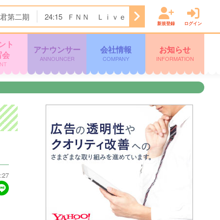
君第二期
24:15
ＦＮＮ Ｌｉｖｅ Ｎｅｗｓ α
25:00
新規登録
ログイン
ント
アナウンサー
会社情報
お知らせ
写会
ANNOUNCER
COMPANY
INFORMATION
NT
:27