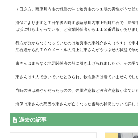
７日夕方、薩摩川内市の甑島の沖で姶良市の５１歳の男性がうつ伏
海保によりますと７日午後５時すぎ薩摩川内市上甑町江石で「帰省
は浜に打ち上がっている」と漁業関係者から１１８番通報がありま
行方が分からなくなっていたのは姶良市の東雄介さん（５１）で串
江石港から約７００メートルの海上に東さんがうつぶせの状態で浮
東さんはまもなく地元関係者の船に引き上げられましたが、その場
東さんは１人で泳いでいたとみられ、救命胴衣は着ていませんでし
当時の波は穏やかだったものの、強風注意報と波浪注意報が出てい
海保は東さんの死因や東さんが亡くなった当時の状況について詳し
過去の記事