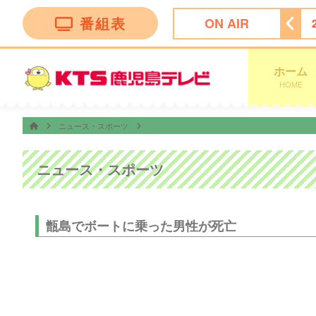
番組表
ON AIR
瞬間回答！〜６０秒でお悩み解決〜
23:07
ＫＴＳニュース
ホーム
HOME
ニュース・スポーツ
ニュース・スポーツ
甑島でボートに乗った男性が死亡