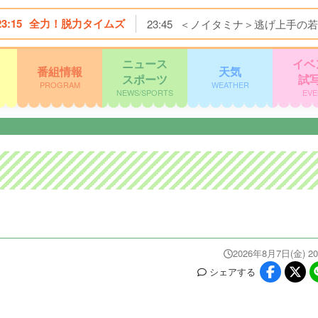
23:15
全力！脱力タイムズ
23:45
＜ノイタミナ＞逃げ上手の若
ニュース
イベ
番組情報
天気
スポーツ
試
PROGRAM
WEATHER
NEWS/SPORTS
EVE
2026年8月7日(金) 20
シェア
する