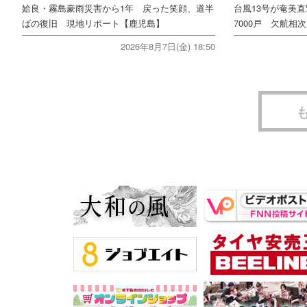
姶良・霧島豪雨災害から1年 戻った笑顔、道半
台風13号が奄美
ばの復旧 現地リポート【鹿児島】
7000戸 欠航相
2026年8月7日(金) 18:50