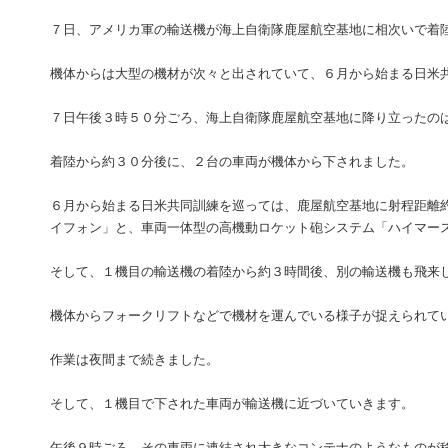
７日、アメリカ軍の輸送機が海上自衛隊鹿屋航空基地に相次いで着
機体からは大型の機材が次々と出されていて、６月から始まる日米
７日午後３時５０分ごろ、海上自衛隊鹿屋航空基地に降り立ったの
着陸から約３０分後に、２台の車両が機体から下されました。
６月から始まる日米共同訓練を巡っては、鹿屋航空基地に射程距離
イフォン」と、車両一体型の高機動ロケット砲システム「ハイマー
そして、１機目の輸送機の着陸から約３時間後、別の輸送機も飛来
機体からフォークリフトなどで機材を運んでいる様子が捉えられて
作業は夜間まで続きました。
そして、１機目で下された車両が輸送機に近づいていきます。
午後９時ごろ、その車両に連結され大きなコンテナのようなものが