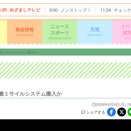
5:25
めざましテレビ
9:00
ノンストップ！
11:24
チェッ
ニュース
イベ
番組情報
天気
スポーツ
試
PROGRAM
WEATHER
NEWS/SPORTS
EVE
離ミサイルシステム搬入か
離ミサイルシステム搬入か
2026年6月8日(月) 18
シェア
する