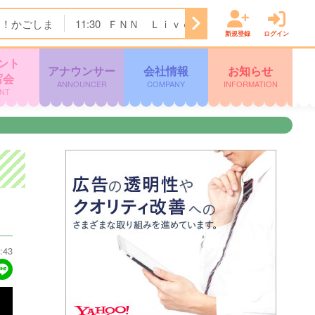
ク！かごしま
11:30
ＦＮＮ Ｌｉｖｅ Ｎｅｗｓ ｄａｙｓ
新規登録
ログイン
ント
アナウンサー
会社情報
お知らせ
写会
ANNOUNCER
COMPANY
INFORMATION
NT
:43