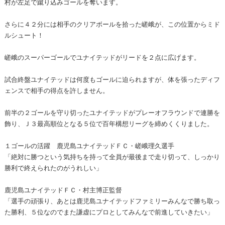
村が左足で蹴り込みゴールを奪います。
さらに４２分には相手のクリアボールを拾った嵯峨が、この位置からミド
ルシュート！
嵯峨のスーパーゴールでユナイテッドがリードを２点に広げます。
試合終盤ユナイテッドは何度もゴールに迫られますが、体を張ったディフ
ェンスで相手の得点を許しません。
前半の２ゴールを守り切ったユナイテッドがプレーオフラウンドで連勝を
飾り、Ｊ３最高順位となる５位で百年構想リーグを締めくくりました。
１ゴールの活躍 鹿児島ユナイテッドＦＣ・嵯峨理久選手
「絶対に勝つという気持ちを持って全員が最後まで走り切って、しっかり
勝利で終えられたのがうれしい」
鹿児島ユナイテッドＦＣ・村主博正監督
「選手の頑張り、あとは鹿児島ユナイテッドファミリーみんなで勝ち取っ
た勝利、５位なのでまた謙虚にプロとしてみんなで前進していきたい」