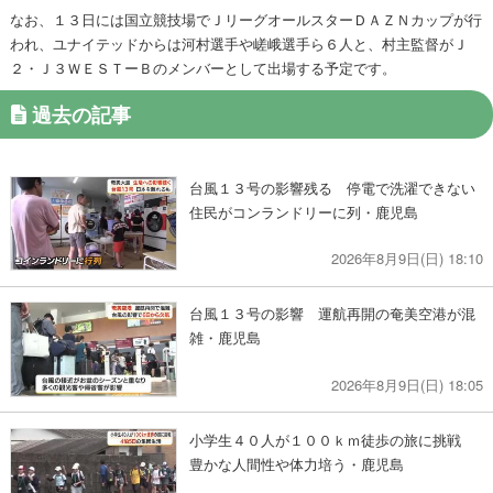
なお、１３日には国立競技場でＪリーグオールスターＤＡＺＮカップが行
われ、ユナイテッドからは河村選手や嵯峨選手ら６人と、村主監督がＪ
２・Ｊ３ＷＥＳＴーＢのメンバーとして出場する予定です。
過去の記事
台風１３号の影響残る 停電で洗濯できない
住民がコンランドリーに列・鹿児島
2026年8月9日(日) 18:10
台風１３号の影響 運航再開の奄美空港が混
雑・鹿児島
2026年8月9日(日) 18:05
小学生４０人が１００ｋｍ徒歩の旅に挑戦
豊かな人間性や体力培う・鹿児島