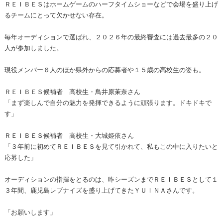
ＲＥＩＢＥＳはホームゲームのハーフタイムショーなどで会場を盛り上げ
るチームにとって欠かせない存在。
毎年オーディションで選ばれ、２０２６年の最終審査には過去最多の２０
人が参加しました。
現役メンバー６人のほか県外からの応募者や１５歳の高校生の姿も。
ＲＥＩＢＥＳ候補者 高校生・鳥井原茉奈さん
「まず楽しんで自分の魅力を発揮できるように頑張ります。ドキドキで
す」
ＲＥＩＢＥＳ候補者 高校生・大城姫依さん
「３年前に初めてＲＥＩＢＥＳを見て引かれて、私もこの中に入りたいと
応募した」
オーディションの指揮をとるのは、昨シーズンまでＲＥＩＢＥＳとして１
３年間、鹿児島レブナイズを盛り上げてきたＹＵＩＮＡさんです。
「お願いします」