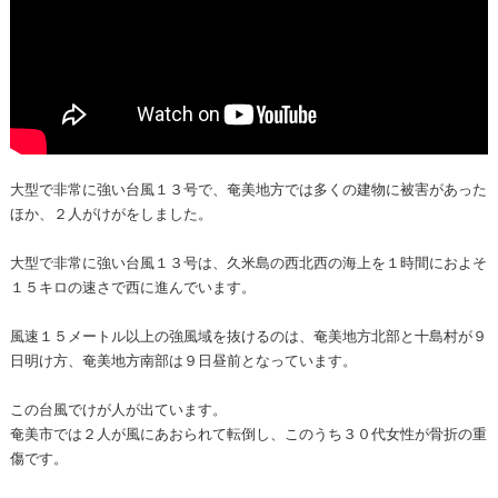
大型で非常に強い台風１３号で、奄美地方では多くの建物に被害があった
ほか、２人がけがをしました。
大型で非常に強い台風１３号は、久米島の西北西の海上を１時間におよそ
１５キロの速さで西に進んでいます。
風速１５メートル以上の強風域を抜けるのは、奄美地方北部と十島村が９
日明け方、奄美地方南部は９日昼前となっています。
この台風でけが人が出ています。
奄美市では２人が風にあおられて転倒し、このうち３０代女性が骨折の重
傷です。