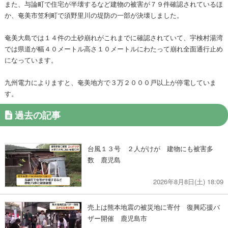
また、与論町で住宅が半壊するなど建物の被害が７９件確認されているほ
か、奄美市笠利町で須野里川の堤防の一部が決壊しました。
奄美大島では１４件の土砂崩れがこれまでに確認されていて、宇検村湯湾
では県道が幅４０メートル高さ１０メートルにわたって崩れ全面通行止め
になっています。
九州電力によりますと、奄美地方で３万２０００戸以上が停電していま
す。
過去の記事
台風１３号 ２人がけが 建物にも被害多
数 鹿児島
2026年8月8日(土) 18:09
売上は熊本地震の被災地に寄付 復興応援バ
ザー開催 鹿児島市