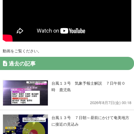
動画をご覧ください。
過去の記事
台風１３号 気象予報士解説 ７日午前０
時 鹿児島
2026年8月7日(金) 00:18
台風１３号 ７日朝～昼前にかけて奄美地方
に接近の見込み