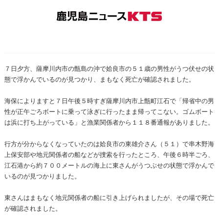
７日夕方、薩摩川内市の甑島の沖で姶良市の５１歳の男性がうつ伏せの状
態で浮かんでいるのが見つかり、まもなく死亡が確認されました。
海保によりますと７日午後５時すぎ薩摩川内市上甑町江石で「帰省中の男
性が正午ごろボートに乗って泳ぎに行ったまま帰ってこない。ゴムボート
は浜に打ち上がっている」と漁業関係者から１１８番通報がありました。
行方が分からなくなっていたのは姶良市の東雄介さん（５１）で串木野海
上保安部や地元関係者の船などが捜索を行ったところ、午後６時半ごろ、
江石港から約７００メートルの海上に東さんがうつぶせの状態で浮かんで
いるのが見つかりました。
東さんはまもなく地元関係者の船に引き上げられましたが、その場で死亡
が確認されました。