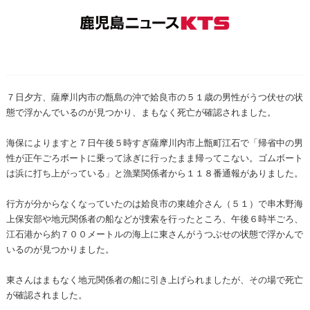
７日夕方、薩摩川内市の甑島の沖で姶良市の５１歳の男性がうつ伏せの状
態で浮かんでいるのが見つかり、まもなく死亡が確認されました。
海保によりますと７日午後５時すぎ薩摩川内市上甑町江石で「帰省中の男
性が正午ごろボートに乗って泳ぎに行ったまま帰ってこない。ゴムボート
は浜に打ち上がっている」と漁業関係者から１１８番通報がありました。
行方が分からなくなっていたのは姶良市の東雄介さん（５１）で串木野海
上保安部や地元関係者の船などが捜索を行ったところ、午後６時半ごろ、
江石港から約７００メートルの海上に東さんがうつぶせの状態で浮かんで
いるのが見つかりました。
東さんはまもなく地元関係者の船に引き上げられましたが、その場で死亡
が確認されました。