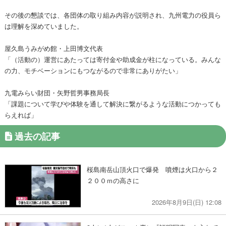
その後の懇談では、各団体の取り組み内容が説明され、九州電力の役員ら
は理解を深めていました。
屋久島うみがめ館・上田博文代表
「（活動の）運営にあたっては寄付金や助成金が柱になっている。みんな
の力、モチベーションにもつながるので非常にありがたい」
九電みらい財団・矢野哲男事務局長
「課題について学びや体験を通して解決に繋がるような活動につかっても
らえれば」
過去の記事
桜島南岳山頂火口で爆発 噴煙は火口から２
２００ｍの高さに
2026年8月9日(日) 12:08