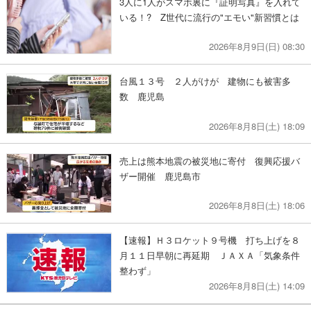
3人に1人がスマホ裏に『証明写真』を入れて
いる！? Z世代に流行の"エモい"新習慣とは
2026年8月9日(日) 08:30
台風１３号 ２人がけが 建物にも被害多
数 鹿児島
2026年8月8日(土) 18:09
売上は熊本地震の被災地に寄付 復興応援バ
ザー開催 鹿児島市
2026年8月8日(土) 18:06
【速報】Ｈ３ロケット９号機 打ち上げを８
月１１日早朝に再延期 ＪＡＸＡ「気象条件
整わず」
2026年8月8日(土) 14:09