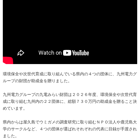
環境保全や次世代育成に取り組んでいる県内の４つの団体に、九州電力グ
ループの財団が助成金を贈りました。
九州電力グループの九電みらい財団は２０２６年度、環境保全や次世代育
成に取り組む九州内の２２団体に、総額７３０万円の助成金を贈ること決
めています。
県内からは屋久島でウミガメの調査研究に取り組むＮＰＯ法人や鹿児島大
学のサークルなど、４つの団体が選ばれそれぞれの代表に目録が手渡され
ました。