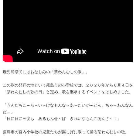
鹿児島県民にはおなじみの「茶わんむしの歌」。
この歌の発祥の地という霧島市の小学校では、２０２６年から６月４日を
「茶わんむしの歌の日」と定め、歌を継承するイベントをはじめました。
「うんだもこ～ら～い～けなもんな～あ～たいが～どん、ちゃ～わんなん
だ～」
「日に日に三度も あるもんせ～ば きれいなもんごあんさ～！」
霧島市の宮内小学校の児童たちが楽しげに歌って踊る茶わんむしの歌。