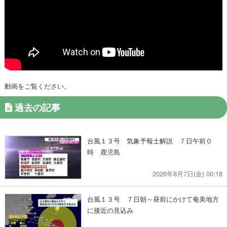
動画をご覧ください。
過去の記事
台風１３号 気象予報士解説 ７日午前０
時 鹿児島
2026年8月7日(金) 00:18
台風１３号 ７日朝～昼前にかけて奄美地方
に接近の見込み